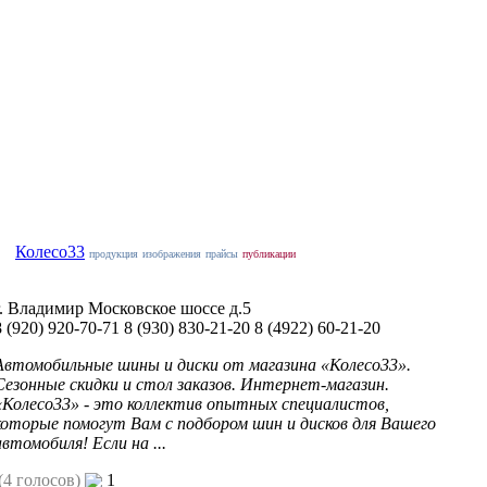
Колесо33
продукция
изображения
прайсы
публикации
г. Владимир Московское шоссе д.5
8 (920) 920-70-71
8 (930) 830-21-20
8 (4922) 60-21-20
Автомобильные шины и диски от магазина «Колесо33».
Сезонные скидки и стол заказов. Интернет-магазин.
«Колесо33» - это коллектив опытных специалистов,
которые помогут Вам с подбором шин и дисков для Вашего
автомобиля! Если на ...
(4 голосов)
1