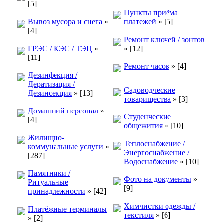
[5]
Пункты приёма
Вывоз мусора и снега
»
платежей
»
[5]
[4]
Ремонт ключей / зонтов
ГРЭС / КЭС / ТЭЦ
»
»
[12]
[11]
Ремонт часов
»
[4]
Дезинфекция /
Дератизация /
Садоводческие
Дезинсекция
»
[13]
товарищества
»
[3]
Домашний персонал
»
Студенческие
[4]
общежития
»
[10]
Жилищно-
Теплоснабжение /
коммунальные услуги
»
Энергоснабжение /
[287]
Водоснабжение
»
[10]
Памятники /
Фото на документы
»
Ритуальные
[9]
принадлежности
»
[42]
Химчистки одежды /
Платёжные терминалы
текстиля
»
[6]
»
[2]