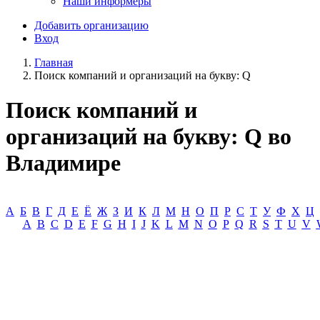
Наши информеры
Добавить организацию
Вход
Главная
Поиск компаний и организаций на букву: Q
Поиск компаний и
организаций на букву: Q во
Владимире
А
Б
В
Г
Д
Е
Ё
Ж
З
И
К
Л
М
Н
О
П
Р
С
Т
У
Ф
Х
Ц
A
B
C
D
E
F
G
H
I
J
K
L
M
N
O
P
Q
R
S
T
U
V