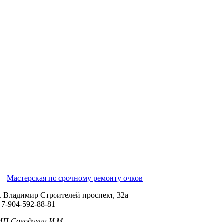
Мастерская по срочному ремонту очков
г. Владимир Строителей проспект, 32а
+7-904-592-88-81
ИП Солодухин И.М....