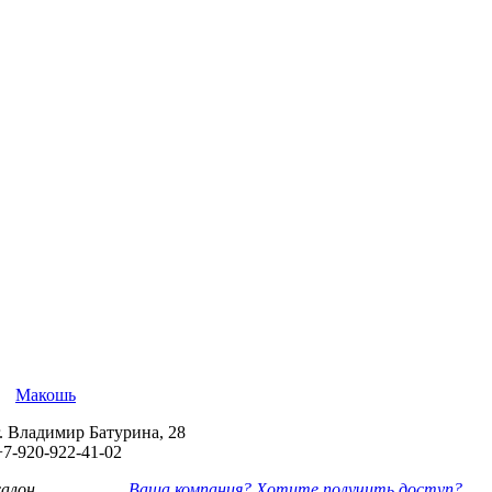
Макошь
г. Владимир Батурина, 28
+7-920-922-41-02
салон...
Ваша компания? Хотите получить доступ?