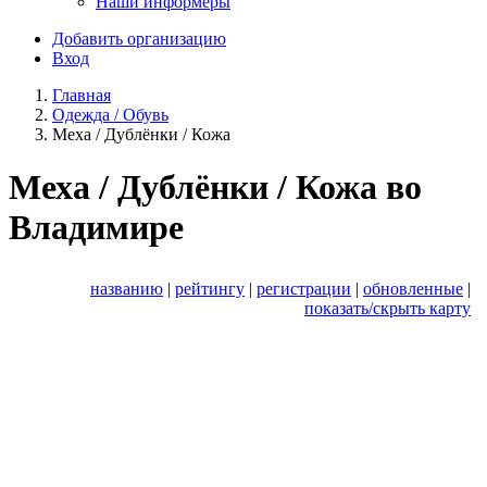
Наши информеры
Добавить организацию
Вход
Главная
Одежда / Обувь
Меха / Дублёнки / Кожа
Меха / Дублёнки / Кожа во
Владимире
названию
|
рейтингу
|
регистрации
|
обновленные
|
показать/скрыть карту